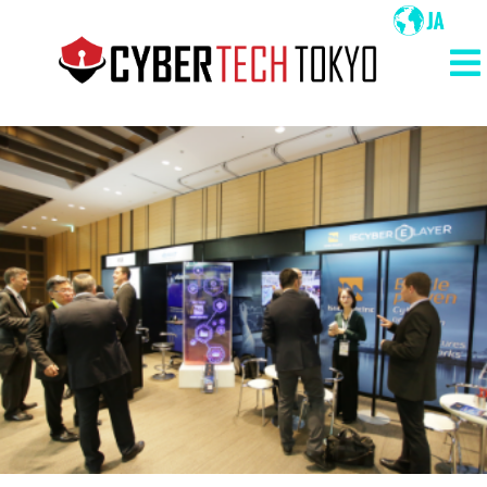
メ
イ
ン
メ
コ
イ
ン
ン
テ
ン
ナ
ツ
ビ
に
ゲ
移
ー
動
シ
ョ
ン