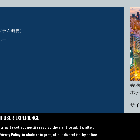
グラム概要）
シー
会場
ホテ
サイ
連絡
R USER EXPERIENCE
メー
for us to set cookies.
We reserve the right to add to, alter,
電話番
ivacy Policy, in whole or in part, at our discretion, by notice